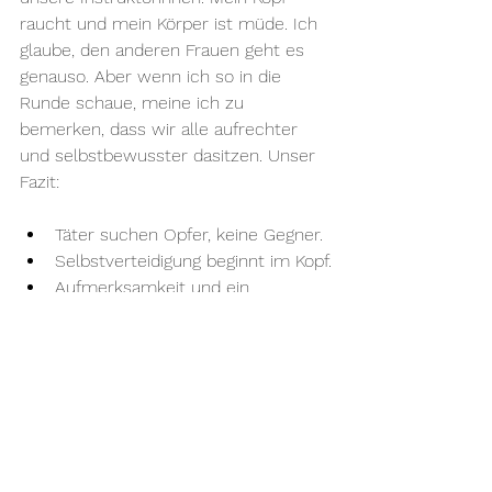
raucht und mein Körper ist müde. Ich 
glaube, den anderen Frauen geht es 
genauso. Aber wenn ich so in die 
Runde schaue, meine ich zu 
bemerken, dass wir alle aufrechter 
und selbstbewusster dasitzen. Unser 
Fazit:
Täter suchen Opfer, keine Gegner.
Selbstverteidigung beginnt im Kopf.
Aufmerksamkeit und ein 
selbstbewusstes Auftreten 
machen uns weniger angreifbar.
Vorsicht ist besser als Nachsicht: 
Auf hell erleuchteten Wegen 
bleiben und alkoholisierten 
Gruppen von vornherein aus dem 
Weg gehen, ist der erste Schritt 