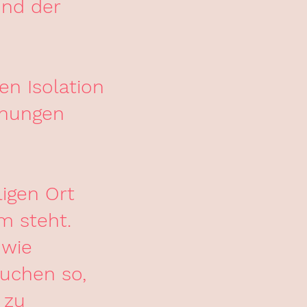
und der
en Isolation
inungen
igen Ort
m steht.
 wie
suchen so,
 zu