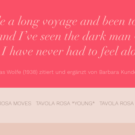
e a long voyage and been t
and I’ve seen the dark man 
 I have never had to feel al
s Wolfe (1938) zitiert und ergänzt von Barbara Kunde
ROSA MOVES
TAVOLA ROSA *YOUNG*
TAVOLA ROSA