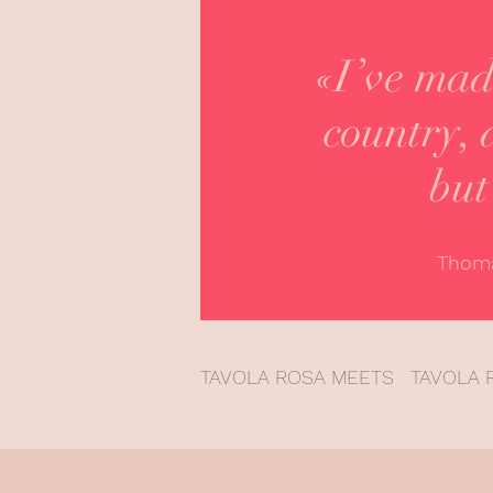
«I’ve mad
country, 
but
Thoma
TAVOLA ROSA MEETS
TAVOLA 