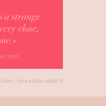
o a strange
very close,
one.»
rt (2020)
 CARES
TAVOLA ROSA GADGETS