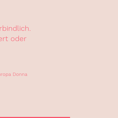
bindlich.
ert oder
uropa Donna