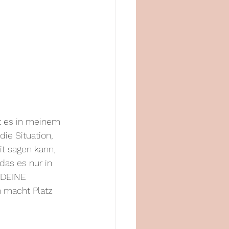
t es in meinem 
ie Situation, 
t sagen kann, 
das es nur in 
 DEINE 
 macht Platz 