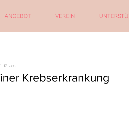
ANGEBOT
VEREIN
UNTERSTÜ
EL
12. Jan.
einer Krebserkrankung