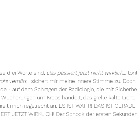
se drei Worte sind. 
Das passiert jetzt nicht wirklich… 
tön
ohl verhört… 
sichert mir meine innere Stimme zu. Doch d
nde - auf dem Schragen der Radiologin, die mit Sicherhei
 Wucherungen um Krebs handelt, das grelle kalte Licht, 
chreit mich regelrecht an: ES IST WAHR! DAS IST GERADE
IERT JETZT WIRKLICH! Der Schock der ersten Sekunden